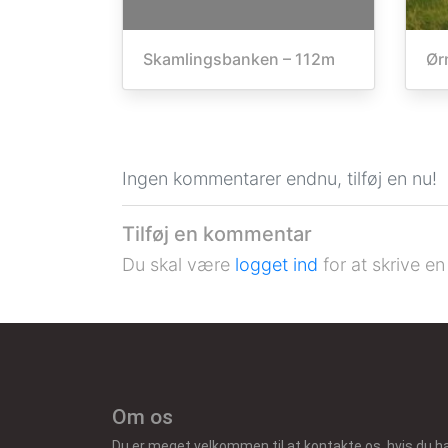
Skamlingsbanken – 112m
Ør
Ingen kommentarer endnu, tilføj en nu!
Tilføj en kommentar
Du skal være
logget ind
for at skrive e
Om os
Du er meget velkommen til at kontakte os, hvis du h