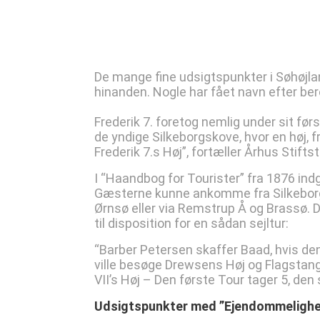
De mange fine udsigtspunkter i Søhøjl
hinanden. Nogle har fået navn efter ber
Frederik 7. foretog nemlig under sit før
de yndige Silkeborgskove, hvor en høj, fr
Frederik 7.s Høj”, fortæller Århus Stiftst
I “Haandbog for Tourister” fra 1876 indgå
Gæsterne kunne ankomme fra Silkeborg 
Ørnsø eller via Remstrup Å og Brassø. 
til disposition for en sådan sejltur:
“Barber Petersen skaffer Baad, hvis den 
ville besøge Drewsens Høj og Flagstange
VII’s Høj – Den første Tour tager 5, den 
Udsigtspunkter med ”Ejendommelighe