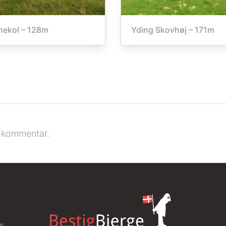
nekol – 128m
Yding Skovhøj – 171m
n kommentar.
ar