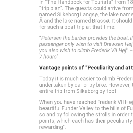
In “The Handbook for Tourists” from 187
“trip plan”. The guests could arrive fro
named Silkeborg Langsø, the lake nam
Å and the lake named Brassø. It should
for such a boat trip at that time:
“
Petersen the barber provides the boat, if 
passenger only wish to visit Drewsen Høj 
h
you also wish to climb Frederik VII Høj
– 
7 hours
”.
Vantage points of “Peculiarity and att
Today it is much easier to climb Frederik
undertaken by car or by bike. However, t
entire trip from Silkeborg by foot.
When you have reached Frederik VII Høj
beautiful Funder Valley to the hills of 
so and by following the strolls in order
points, which each has their peculiarity
rewarding”.