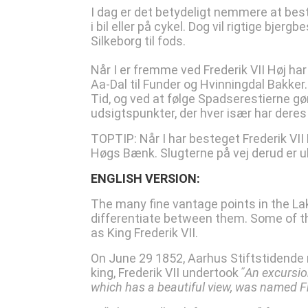
I dag er det betydeligt nemmere at besti
i bil eller på cykel. Dog vil rigtige bjer
Silkeborg til fods.
Når I er fremme ved Frederik VII Høj ha
Aa-Dal til Funder og Hvinningdal Bakker.
Tid, og ved at følge Spadserestierne g
udsigtspunkter, der hver især har dere
TOPTIP: Når I har besteget Frederik VII H
Høgs Bænk. Slugterne på vej derud er u
ENGLISH VERSION:
The many fine vantage points in the La
differentiate between them. Some of 
as King Frederik VII.
On June 29 1852, Aarhus Stiftstidende re
king, Frederik VII undertook ʺ
An excursio
which has a
beautiful view, was named Fr