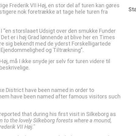
ge Frederik VII Høj, en stor del af turen kan gøres
Sta
gbestigere nok foretrække at tage hele turen fra
r I “en storslaaet Udsigt over den smukke Funder
 Det er i høj Grad lønnende at blive her en Times
øre sig bekendt med de yderst Forskelligartede
s Ejendommelighed og Tiltrækning”.
øj, må I ikke snyde jer selv for turen videre til
beskrivelige.
ke District have been named in order to
them have been named after famous visitors such
ported that during his first visit in Silkeborg as
n to the lovely Silkeborg forests where a mound,
ederik VII Høj
.ʺ