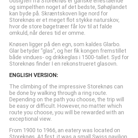
Udsigten fra Storeknøs er ganske enestående
og simpelthen noget af det bedste, Søhøjlandet
kan byde på. Skræntskoven lige nord for
Storeknøs er et meget flot stykke naturskov,
hvor de store bøgetræer får lov til at falde
omkuld, når deres tid er omme.
Knøsen ligger på den egn, som kaldes Glarbo.
Glar betyder “glas”, og her fik kongen fremstillet
både vindues- og drikkeglas i 1500-tallet. Syd for
Storeknøs finder I en rekonstrueret glasovn.
ENGLISH VERSION:
The climbing of the impressive Storeknøs can
be done by walking through a ring route.
Depending on the path you choose, the trip will
be easy or difficult. However, no matter which
route you choose, you will be rewarded with an
exceptional view.
From 1900 to 1966, an eatery was located on
Storeknøs. At first, it was a small Swiss pavilion