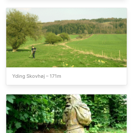
Yding Skovhøj – 171m